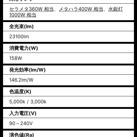
セラメタ360W 相当
、
メタハラ400W 相当
、
水銀灯
1000W 相当
全光束(lm)
23100lm
消費電力(W)
158W
発光効率(lm/W)
146.2lm/W
色温度(K)
5,000k / 3,000k
入力電圧(V)
90～240V
演色値(Ra)