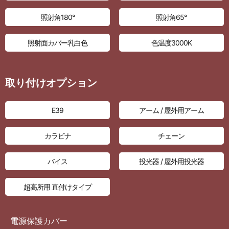
照射角180°
照射角65°
照射面カバー乳白色
色温度3000K
取り付けオプション
E39
アーム / 屋外用アーム
カラビナ
チェーン
バイス
投光器 / 屋外用投光器
超高所用 直付けタイプ
電源保護カバー