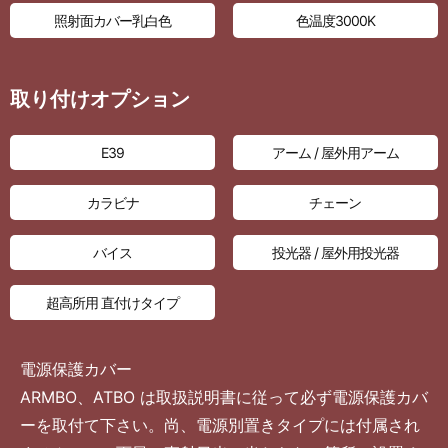
照射面カバー乳白色
色温度3000K
取り付けオプション
E39
アーム / 屋外用アーム
カラビナ
チェーン
バイス
投光器 / 屋外用投光器
超高所用 直付けタイプ
電源保護カバー
ARMBO、ATBO は取扱説明書に従って必ず電源保護カバ
ーを取付て下さい。尚、電源別置きタイプには付属され