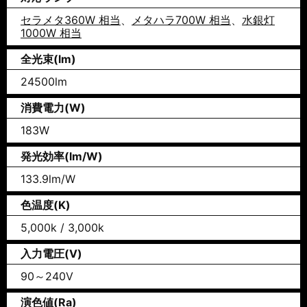
セラメタ360W 相当
、
メタハラ700W 相当
、
水銀灯
1000W 相当
全光束(lm)
24500lm
消費電力(W)
183W
発光効率(lm/W)
133.9lm/W
色温度(K)
5,000k / 3,000k
入力電圧(V)
90～240V
演色値(Ra)